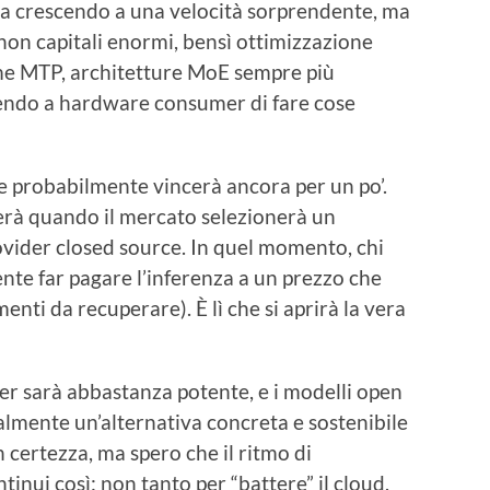
 sta crescendo a una velocità sorprendente, ma
non capitali enormi, bensì ottimizzazione
me MTP, architetture MoE sempre più
ttendo a hardware consumer di fare cose
e probabilmente vincerà ancora per un po’.
rà quando il mercato selezionerà un
provider closed source. In quel momento, chi
nte far pagare l’inferenza a un prezzo che
imenti da recuperare). È lì che si aprirà la vera
r sarà abbastanza potente, e i modelli open
almente un’alternativa concreta e sostenibile
 certezza, ma spero che il ritmo di
inui così: non tanto per “battere” il cloud,