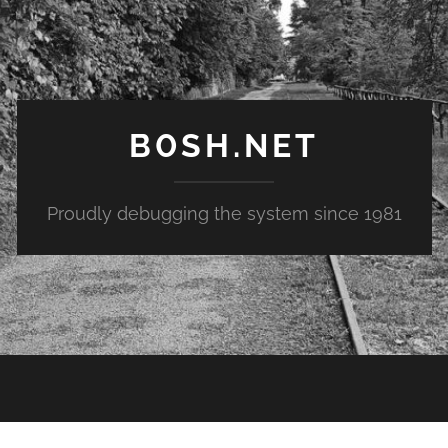
B0SH.NET
Proudly debugging the system since 1981