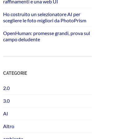
raffinamenti e una web UI
Ho costruito un selezionatore AI per
scegliere le foto migliori da PhotoPrism
OpenHuman: promesse grandi, prova sul
campo deludente
CATEGORIE
2.0
3.0
AI
Altro
ambiente