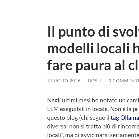
Il punto di svo
modelli locali 
fare paura al c
7 LUGLIO 2026
/
BOSH
/
0 COMMENT
Negli ultimi mesi ho notato un camb
LLM eseguibili in locale. Non è la 
questo blog (chi segue il
tag Ollam
diversa: non si tratta più di rincorr
locali”, ma di avvicinarsi seriament