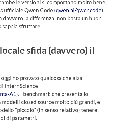
trambe le versioni si comportano molto bene,
s ufficiale
Qwen Code
(
qwen.ai/qwencode
).
 davvero la differenza: non basta un buon
 sappia sfruttare.
ocale sfida (davvero) il
 oggi ho provato qualcosa che alza
di InternScience
ents-A1
). I benchmark che presenta lo
 modelli closed source molto più grandi, e
dello “piccolo” (in senso relativo) tenere
rdi di parametri.