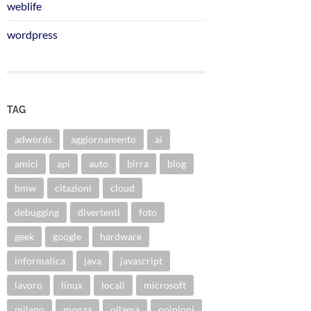
weblife
wordpress
TAG
adwords
aggiornamento
ai
amici
api
auto
birra
blog
bmw
citazioni
cloud
debugging
divertenti
foto
geek
google
hardware
informatica
java
javascript
lavoro
linux
locali
microsoft
milano
monza
ollama
opinioni