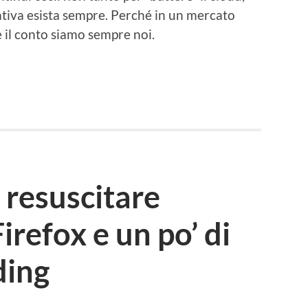
ativa esista sempre. Perché in un mercato
re il conto siamo sempre noi.
idi
resuscitare
irefox e un po’ di
ding
I