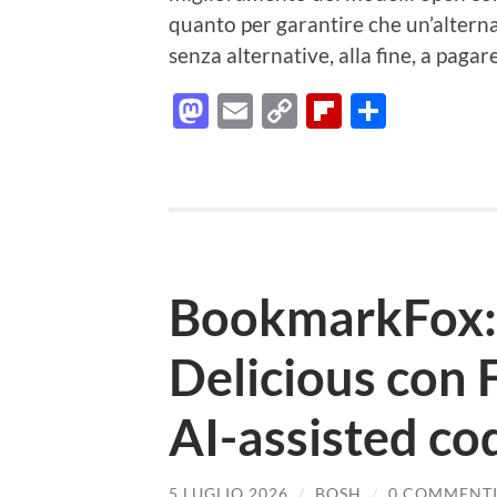
quanto per garantire che un’altern
senza alternative, alla fine, a paga
Mastodon
Email
Copy
Flipboard
Condiv
Link
BookmarkFox: 
Delicious con F
AI-assisted co
5 LUGLIO 2026
/
BOSH
/
0 COMMENT