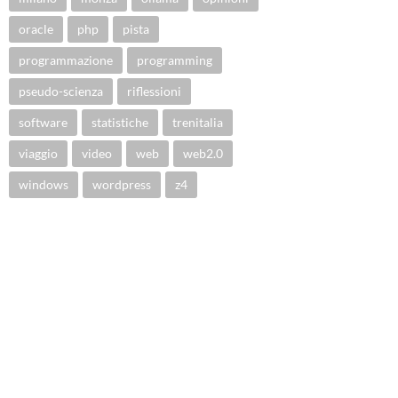
oracle
php
pista
programmazione
programming
pseudo-scienza
riflessioni
software
statistiche
trenitalia
viaggio
video
web
web2.0
windows
wordpress
z4