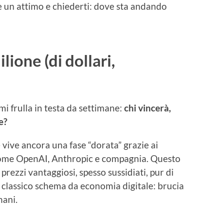
are un attimo e chiederti: dove sta andando
ione (di dollari,
i frulla in testa da settimane:
chi vincerà,
e?
 vive ancora una fase “dorata” grazie ai
i come OpenAI, Anthropic e compagnia. Questo
 prezzi vantaggiosi, spesso sussidiati, pur di
 classico schema da economia digitale: brucia
mani.