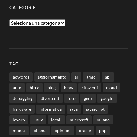
CATEGORIE
Categorie
TAG
adwords
aggiornamento
ai
amici
api
auto
birra
blog
bmw
citazioni
cloud
debugging
divertenti
foto
geek
google
hardware
informatica
java
javascript
lavoro
linux
locali
microsoft
milano
monza
ollama
opinioni
oracle
php