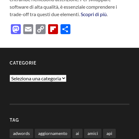
software di alta qualità, è essenziale comprendere i
trade-off tra questi due elementi.
Scopri di più
.
Mastodon
Email
Copy
Flipboard
Condividi
Link
CATEGORIE
Categorie
TAG
adwords
aggiornamento
ai
amici
api