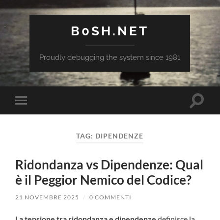
B0SH.NET
Proudly debugging the system since 1981
Attiva/
Attiva/disattiva
il
il
campo
menu
di
sui
ricerca
TAG:
DIPENDENZE
dispositivi
mobili
Ridondanza vs Dipendenze: Qual
è il Peggior Nemico del Codice?
21 NOVEMBRE 2025
/
0 COMMENTI
La tensione tra ridondanza e dipendenze
definisce la