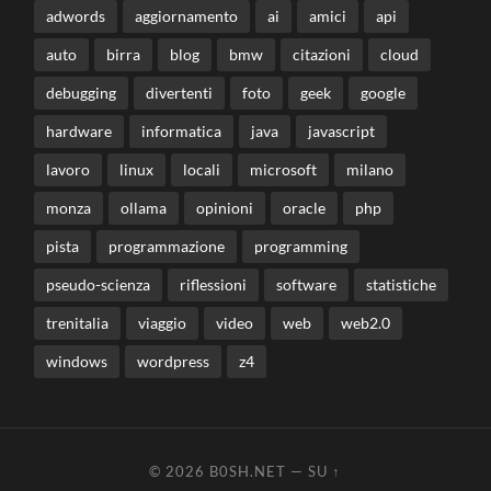
adwords
aggiornamento
ai
amici
api
auto
birra
blog
bmw
citazioni
cloud
debugging
divertenti
foto
geek
google
hardware
informatica
java
javascript
lavoro
linux
locali
microsoft
milano
monza
ollama
opinioni
oracle
php
pista
programmazione
programming
pseudo-scienza
riflessioni
software
statistiche
trenitalia
viaggio
video
web
web2.0
windows
wordpress
z4
© 2026
B0SH.NET
—
SU ↑