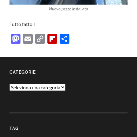
Nuovo pezzo installato
Tutto fatto !
Mastodon
Email
Copy
Flipboard
Condividi
Link
CATEGORIE
Categorie
TAG