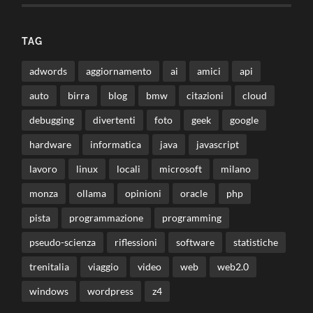
TAG
adwords
aggiornamento
ai
amici
api
auto
birra
blog
bmw
citazioni
cloud
debugging
divertenti
foto
geek
google
hardware
informatica
java
javascript
lavoro
linux
locali
microsoft
milano
monza
ollama
opinioni
oracle
php
pista
programmazione
programming
pseudo-scienza
riflessioni
software
statistiche
trenitalia
viaggio
video
web
web2.0
windows
wordpress
z4