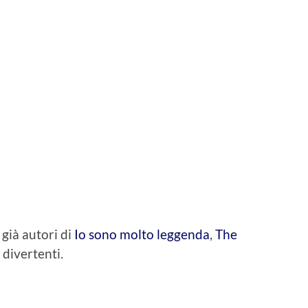
già autori di
Io sono molto leggenda
,
The
i divertenti.
idi