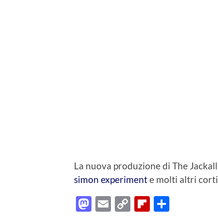
La nuova produzione di The Jackall 
simon experiment
e molti altri cort
Mastodon
Email
Copy
Flipboard
Condiv