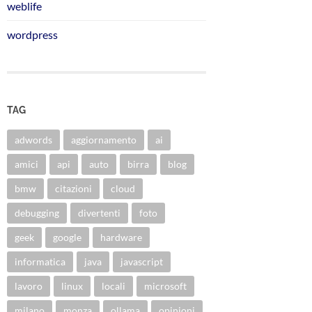
weblife
wordpress
TAG
adwords
aggiornamento
ai
amici
api
auto
birra
blog
bmw
citazioni
cloud
debugging
divertenti
foto
geek
google
hardware
informatica
java
javascript
lavoro
linux
locali
microsoft
milano
monza
ollama
opinioni