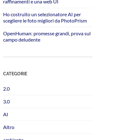
raffinamenti e una web UI
Ho costruito un selezionatore AI per
scegliere le foto migliori da PhotoPrism
OpenHuman: promesse grandi, prova sul
campo deludente
CATEGORIE
2.0
3.0
AI
Altro
ambiente