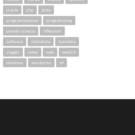
oracle
php
pista
programmazione
programming
pseudo-scienza
riflessioni
software
statistiche
trenitalia
viaggio
video
web
web2.0
windows
wordpress
z4