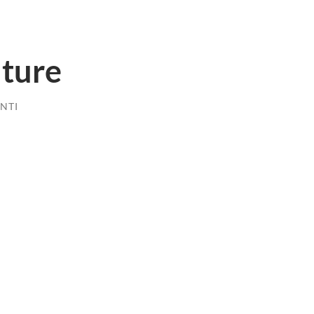
uture
NTI