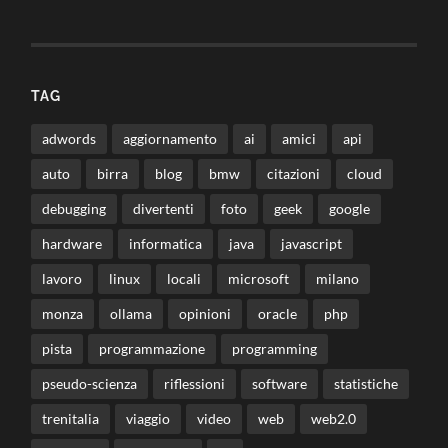
TAG
adwords
aggiornamento
ai
amici
api
auto
birra
blog
bmw
citazioni
cloud
debugging
divertenti
foto
geek
google
hardware
informatica
java
javascript
lavoro
linux
locali
microsoft
milano
monza
ollama
opinioni
oracle
php
pista
programmazione
programming
pseudo-scienza
riflessioni
software
statistiche
trenitalia
viaggio
video
web
web2.0