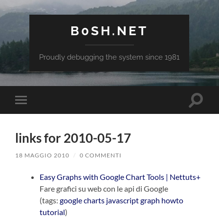
B0SH.NET
Proudly debugging the system since 1981
Attiva/
Attiva/disattiva
il
il
campo
menu
di
sui
ricerca
links for 2010-05-17
dispositivi
mobili
18 MAGGIO 2010
/
0 COMMENTI
Easy Graphs with Google Chart Tools | Nettuts+
Fare grafici su web con le api di Google
(tags:
google
charts
javascript
graph
howto
tutorial
)