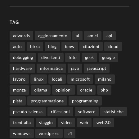
TAG
adwords
aggiornamento
ai
amici
api
auto
birra
blog
bmw
citazioni
cloud
debugging
divertenti
foto
geek
google
hardware
informatica
java
javascript
lavoro
linux
locali
microsoft
milano
monza
ollama
opinioni
oracle
php
pista
programmazione
programming
pseudo-scienza
riflessioni
software
statistiche
trenitalia
viaggio
video
web
web2.0
windows
wordpress
z4