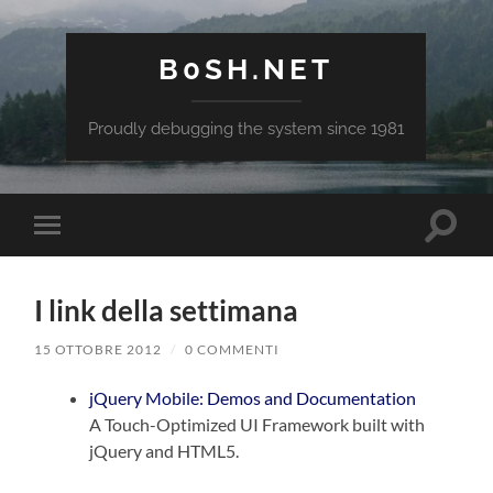
B0SH.NET
Proudly debugging the system since 1981
Attiva/
Attiva/disattiva
il
il
campo
menu
di
sui
ricerca
I link della settimana
dispositivi
mobili
15 OTTOBRE 2012
/
0 COMMENTI
jQuery Mobile: Demos and Documentation
A Touch-Optimized UI Framework built with
jQuery and HTML5.