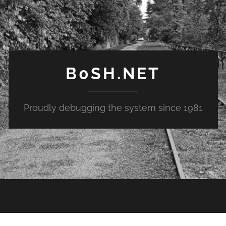
B0SH.NET
Proudly debugging the system since 1981