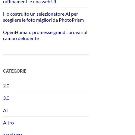
raffinamenti e una web UI
Ho costruito un selezionatore AI per
scegliere le foto migliori da PhotoPrism
OpenHuman: promesse grandi, prova sul
campo deludente
CATEGORIE
2.0
3.0
AI
Altro
ambiente