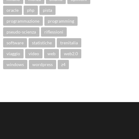
oracle
php
pista
programmazione
programming
pseudo-scienza
riflessioni
software
statistiche
trenitalia
viaggio
video
web
web2.0
windows
wordpress
z4