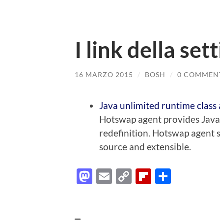
I link della se
16 MARZO 2015
/
BOSH
/
0 COMMEN
Java unlimited runtime class
Hotswap agent provides Java 
redefinition. Hotswap agent s
source and extensible.
Mastodon
Email
Copy
Flipboard
Condiv
Link