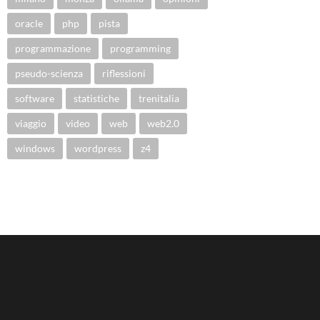
oracle
php
pista
programmazione
programming
pseudo-scienza
riflessioni
software
statistiche
trenitalia
viaggio
video
web
web2.0
windows
wordpress
z4