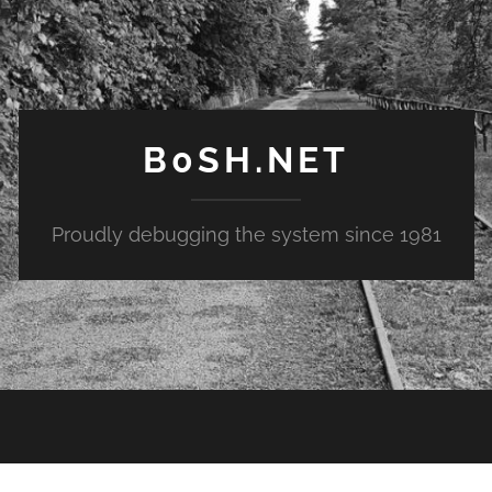
B0SH.NET
Proudly debugging the system since 1981