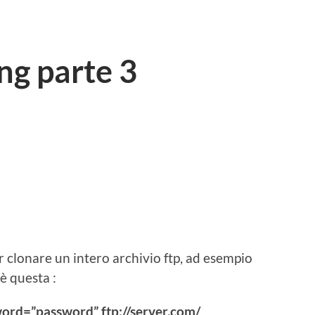
ng parte 3
clonare un intero archivio ftp, ad esempio
è questa :
ord=”password” ftp://server.com/