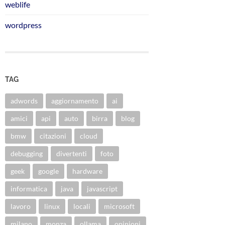
weblife
wordpress
TAG
adwords
aggiornamento
ai
amici
api
auto
birra
blog
bmw
citazioni
cloud
debugging
divertenti
foto
geek
google
hardware
informatica
java
javascript
lavoro
linux
locali
microsoft
milano
monza
ollama
opinioni