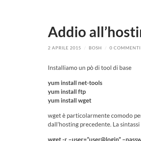
Addio all’hosti
2 APRILE 2015
/
BOSH
/
0 COMMENTI
Installiamo un pò di tool di base
yum install net-tools
yum install ftp
yum install wget
wget è particolarmente comodo per 
dall’hosting precedente. La sintassi 
wget -r –user=”user@login” –passw