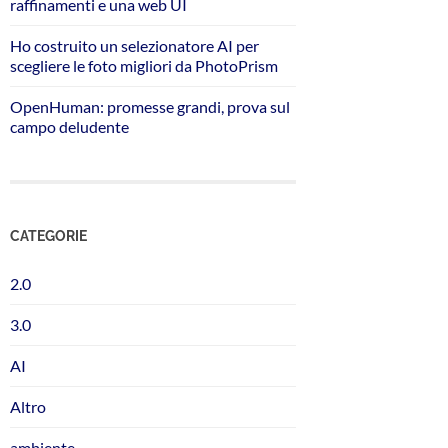
raffinamenti e una web UI
Ho costruito un selezionatore AI per
scegliere le foto migliori da PhotoPrism
OpenHuman: promesse grandi, prova sul
campo deludente
CATEGORIE
2.0
3.0
AI
Altro
ambiente