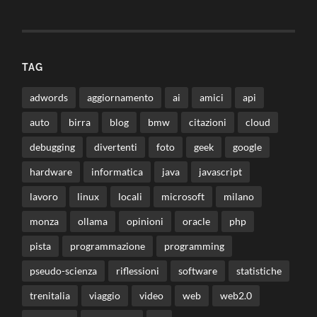
TAG
adwords
aggiornamento
ai
amici
api
auto
birra
blog
bmw
citazioni
cloud
debugging
divertenti
foto
geek
google
hardware
informatica
java
javascript
lavoro
linux
locali
microsoft
milano
monza
ollama
opinioni
oracle
php
pista
programmazione
programming
pseudo-scienza
riflessioni
software
statistiche
trenitalia
viaggio
video
web
web2.0