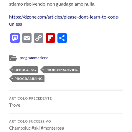
stiamo risolvendo, non guadagniamo nulla.
https://dzone.com/articles/please-dont-learn-to-code-
unless
Mastodon
Email
Copy
Flipboard
Condividi
Link
programmazione
DEBUGGING
PROBLEM SOLVING
PROGRAMMING
ARTICOLO PRECEDENTE
Trove
ARTICOLO SUCCESSIVO
Champoluc #ski #monterosa