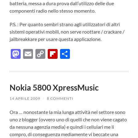
batteria, messa a dura prova dall’utilizzo delle due
componenti radio nello stesso momento.
P.S. : Per quanto sembri strano agli utilizzatori di altri
sistemi operativi mobili, non serve roottare / crackare /
jailbreakkare per usare questa applicazione.
Mastodon
Email
Copy
Flipboard
Condividi
Link
Nokia 5800 XpressMusic
14 APRILE 2009
/
8 COMMENTI
Ora … nonostante la mia lunga attività nel settore sono
uno z blogger (ovvero uno di quelli che non viene cagato
da nessuna agenzia media) e quindi i cellulari me li
compro, di conseguenza mediamente vi beccate una