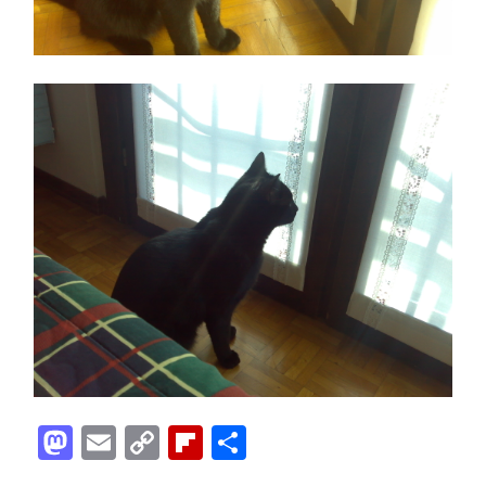
Mastodon
Email
Copy
Flipboard
Condividi
Link