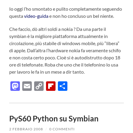
Io oggi l’ho smontato e pulito completamente seguendo
questa
video-guida
e non ho concluso un bel niente.
Che faccio, dò altri soldi a nokia ? Da una parte il
symbian è la migliore piattaforma attualmente in
circolazione, più stabile di windows mobile, più “libera”
di apple. Dall’altra l’hardware nokia fa veramente schifo
e non costa certo poco. Cioè si è autodistrutto dopo 18
ore di telefonate. Roba che uno che il telefonino lo usa
per lavoro le fa in un mese a dir tanto.
Mastodon
Email
Copy
Flipboard
Condividi
Link
PyS60 Python su Symbian
2 FEBBRAIO 2008
/
0 COMMENTI