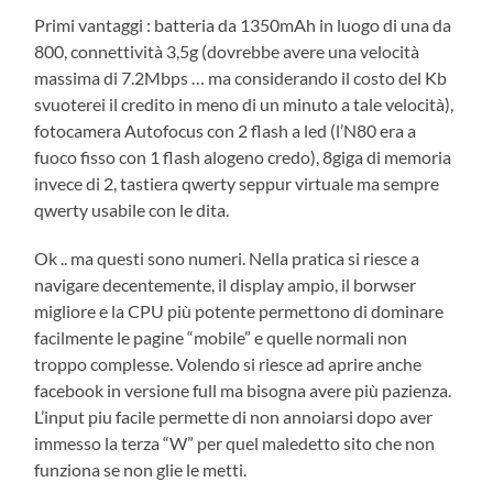
Primi vantaggi : batteria da 1350mAh in luogo di una da
800, connettività 3,5g (dovrebbe avere una velocità
massima di 7.2Mbps … ma considerando il costo del Kb
svuoterei il credito in meno di un minuto a tale velocità),
fotocamera Autofocus con 2 flash a led (l’N80 era a
fuoco fisso con 1 flash alogeno credo), 8giga di memoria
invece di 2, tastiera qwerty seppur virtuale ma sempre
qwerty usabile con le dita.
Ok .. ma questi sono numeri. Nella pratica si riesce a
navigare decentemente, il display ampio, il borwser
migliore e la CPU più potente permettono di dominare
facilmente le pagine “mobile” e quelle normali non
troppo complesse. Volendo si riesce ad aprire anche
facebook in versione full ma bisogna avere più pazienza.
L’input piu facile permette di non annoiarsi dopo aver
immesso la terza “W” per quel maledetto sito che non
funziona se non glie le metti.