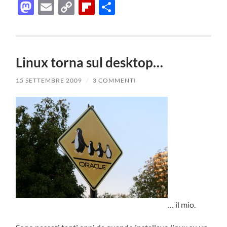
Mastodon
Email
Copy
Flipboard
Condividi
Link
Linux torna sul desktop…
15 SETTEMBRE 2009
/
3 COMMENTI
… il mio.