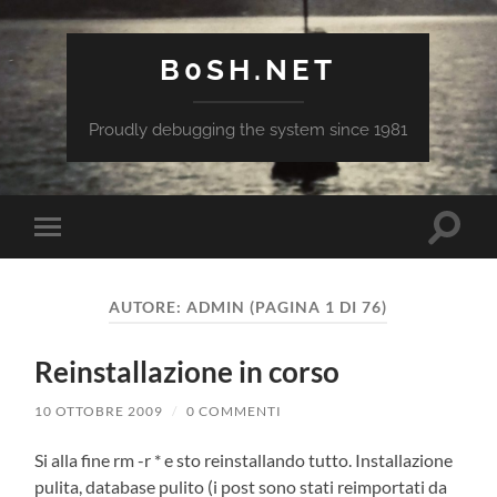
B0SH.NET
Proudly debugging the system since 1981
Attiva/
Attiva/disattiva
il
il
campo
menu
di
sui
ricerca
AUTORE:
ADMIN
(PAGINA 1 DI 76)
dispositivi
mobili
Reinstallazione in corso
10 OTTOBRE 2009
/
0 COMMENTI
Si alla fine rm -r * e sto reinstallando tutto. Installazione
pulita, database pulito (i post sono stati reimportati da