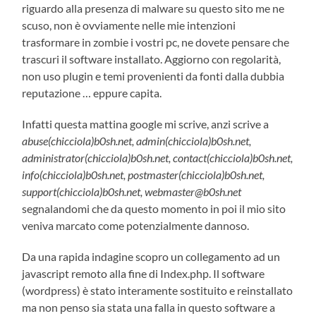
riguardo alla presenza di malware su questo sito me ne
scuso, non è ovviamente nelle mie intenzioni
trasformare in zombie i vostri pc, ne dovete pensare che
trascuri il software installato. Aggiorno con regolarità,
non uso plugin e temi provenienti da fonti dalla dubbia
reputazione … eppure capita.
Infatti questa mattina google mi scrive, anzi scrive a
abuse(chicciola)b0sh.net, admin(chicciola)b0sh.net,
administrator(chicciola)b0sh.net, contact(chicciola)b0sh.net,
info(chicciola)b0sh.net, postmaster(chicciola)b0sh.net,
support(chicciola)b0sh.net, webmaster@b0sh.net
segnalandomi che da questo momento in poi il mio sito
veniva marcato come potenzialmente dannoso.
Da una rapida indagine scopro un collegamento ad un
javascript remoto alla fine di Index.php. Il software
(wordpress) è stato interamente sostituito e reinstallato
ma non penso sia stata una falla in questo software a