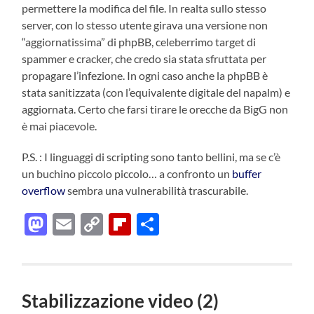
permettere la modifica del file. In realta sullo stesso
server, con lo stesso utente girava una versione non
“aggiornatissima” di phpBB, celeberrimo target di
spammer e cracker, che credo sia stata sfruttata per
propagare l’infezione. In ogni caso anche la phpBB è
stata sanitizzata (con l’equivalente digitale del napalm) e
aggiornata. Certo che farsi tirare le orecche da BigG non
è mai piacevole.
P.S. : I linguaggi di scripting sono tanto bellini, ma se c’è
un buchino piccolo piccolo… a confronto un
buffer
overflow
sembra una vulnerabilità trascurabile.
Mastodon
Email
Copy
Flipboard
Condividi
Link
Stabilizzazione video (2)