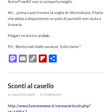
Avira/FreeAV non si comporta meglio.
Ah… prima o poi troverò la voglia di riformattare. Il fatto
che abbia a disposizione un paio di portatili non aiuta a
trovarla.
Magari mi iscrivo al
club
…
P.S. : Bentornati dalle vacanze. Tutto bene ?
Mastodon
Email
Copy
Flipboard
Condividi
Link
Sconti al casello
31 AGOSTO 2009
/
0 COMMENTI
http://www3.varesenews.it/varese/articolo.php?
id=149567