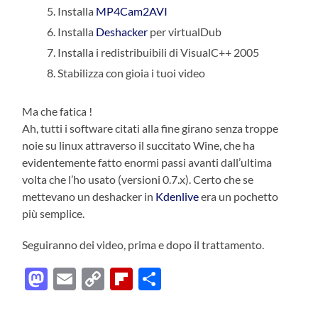
Installa
MP4Cam2AVI
Installa
Deshacker
per virtualDub
Installa i redistribuibili di VisualC++ 2005
Stabilizza con gioia i tuoi video
Ma che fatica !
Ah, tutti i software citati alla fine girano senza troppe
noie su linux attraverso il succitato Wine, che ha
evidentemente fatto enormi passi avanti dall’ultima
volta che l’ho usato (versioni 0.7.x). Certo che se
mettevano un deshacker in
Kdenlive
era un pochetto
più semplice.
Seguiranno dei video, prima e dopo il trattamento.
Mastodon
Email
Copy
Flipboard
Condividi
Link