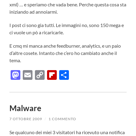
xml) … e speriamo che vada bene. Perche questa cosa sta
iniziando ad annoiarmi.
I post ci sono gia tutti. Le immagini no, sono 150 mega e
ci vuole un pò a ricaricarle.
E cmq mi manca anche feedburner, analytics, e un paio
d’altre cosete. Intanto che c’ero ho cambiato anche il
tema.
Mastodon
Email
Copy
Flipboard
Condividi
Link
Malware
7 OTTOBRE 2009
/
1 COMMENTO
Se qualcuno dei miei 3 visitatori ha ricevuto una notifica