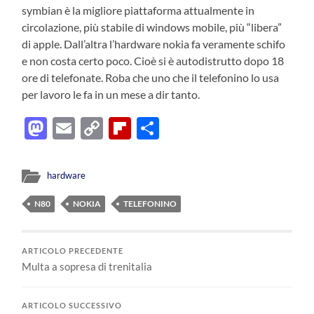
symbian è la migliore piattaforma attualmente in
circolazione, più stabile di windows mobile, più “libera”
di apple. Dall’altra l’hardware nokia fa veramente schifo
e non costa certo poco. Cioè si è autodistrutto dopo 18
ore di telefonate. Roba che uno che il telefonino lo usa
per lavoro le fa in un mese a dir tanto.
Mastodon
Email
Copy
Flipboard
Condividi
Link
hardware
N80
NOKIA
TELEFONINO
ARTICOLO PRECEDENTE
Multa a sopresa di trenitalia
ARTICOLO SUCCESSIVO