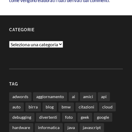
come vengono elaborati i dati derivati dai commenti
.
CATEGORIE
Categorie
TAG
adwords
aggiornamento
ai
amici
api
auto
birra
blog
bmw
citazioni
cloud
debugging
divertenti
foto
geek
google
hardware
informatica
java
javascript