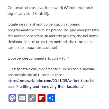
Contesto: classe Java, framework
Wicket
(ma non è
significativo), IDE Intellij.
Quale sarà mai il motivo percui, un anonimo
programmatore che mi ha preceduto, può aver pensato
che avesse senso fare un metodo privato, che nel nome
richiama l’idea di un factory method, che ritorna un
campo della sua stessa classe?
E poi perchè commentarlo con // (5) ?
E la risposta è che, ovviamente è un bel copia-incolla-
senzacapire da un tutorial in rete :
http://tomaszdziurko.com/2011/05/wicket-tutorial-
part-7-editing-and-removing-item-locations/
Mastodon
Email
Copy
Flipboard
Condividi
Link