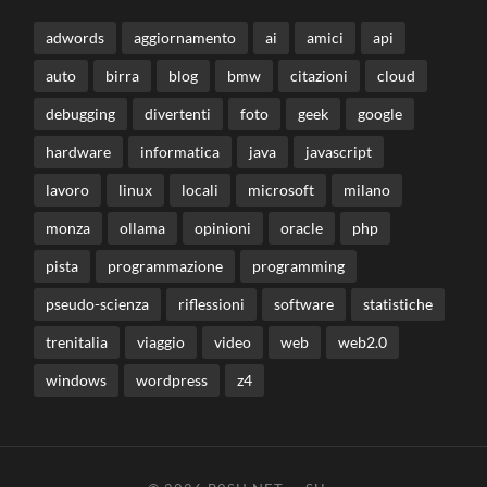
adwords
aggiornamento
ai
amici
api
auto
birra
blog
bmw
citazioni
cloud
debugging
divertenti
foto
geek
google
hardware
informatica
java
javascript
lavoro
linux
locali
microsoft
milano
monza
ollama
opinioni
oracle
php
pista
programmazione
programming
pseudo-scienza
riflessioni
software
statistiche
trenitalia
viaggio
video
web
web2.0
windows
wordpress
z4