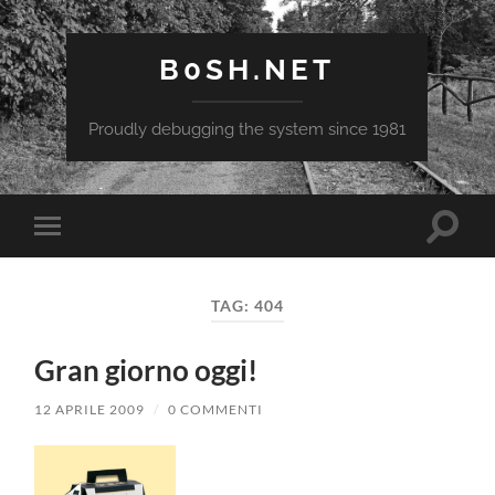
B0SH.NET
Proudly debugging the system since 1981
Attiva/
Attiva/disattiva
il
il
campo
menu
di
sui
ricerca
TAG:
404
dispositivi
mobili
Gran giorno oggi!
12 APRILE 2009
/
0 COMMENTI