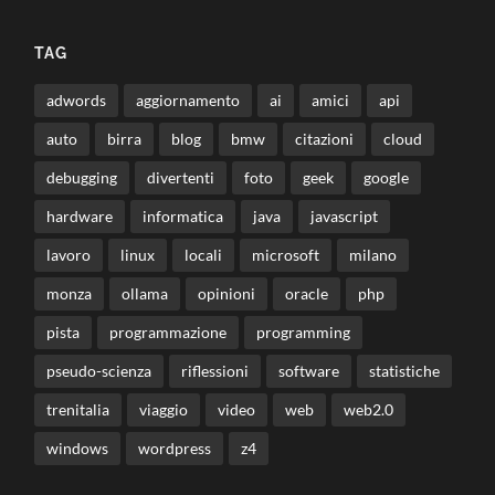
TAG
adwords
aggiornamento
ai
amici
api
auto
birra
blog
bmw
citazioni
cloud
debugging
divertenti
foto
geek
google
hardware
informatica
java
javascript
lavoro
linux
locali
microsoft
milano
monza
ollama
opinioni
oracle
php
pista
programmazione
programming
pseudo-scienza
riflessioni
software
statistiche
trenitalia
viaggio
video
web
web2.0
windows
wordpress
z4