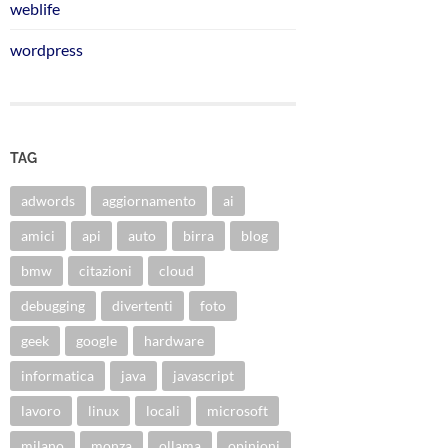
weblife
wordpress
TAG
adwords
aggiornamento
ai
amici
api
auto
birra
blog
bmw
citazioni
cloud
debugging
divertenti
foto
geek
google
hardware
informatica
java
javascript
lavoro
linux
locali
microsoft
milano
monza
ollama
opinioni