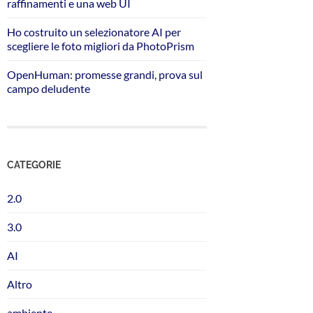
raffinamenti e una web UI
Ho costruito un selezionatore AI per
scegliere le foto migliori da PhotoPrism
OpenHuman: promesse grandi, prova sul
campo deludente
CATEGORIE
2.0
3.0
AI
Altro
ambiente