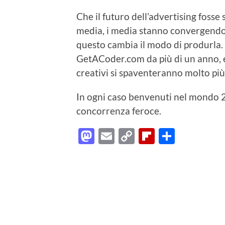
Che il futuro dell’advertising fosse 
media, i media stanno convergendo su
questo cambia il modo di produrla. 
GetACoder.com da più di un anno, e 
creativi si spaventeranno molto pi
In ogni caso benvenuti nel mondo 2
concorrenza feroce.
Mastodon
Email
Copy
Flipboard
Condiv
Link