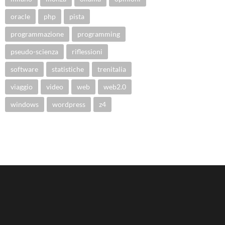
oracle
php
pista
programmazione
programming
pseudo-scienza
riflessioni
software
statistiche
trenitalia
viaggio
video
web
web2.0
windows
wordpress
z4