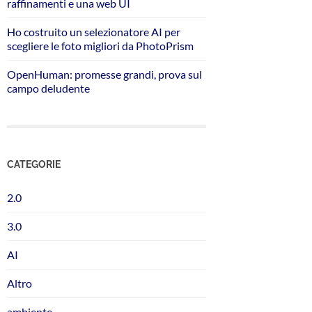
raffinamenti e una web UI
Ho costruito un selezionatore AI per
scegliere le foto migliori da PhotoPrism
OpenHuman: promesse grandi, prova sul
campo deludente
CATEGORIE
2.0
3.0
AI
Altro
ambiente