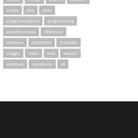
oracle
php
pista
programmazione
programming
pseudo-scienza
riflessioni
software
statistiche
trenitalia
viaggio
video
web
web2.0
windows
wordpress
z4