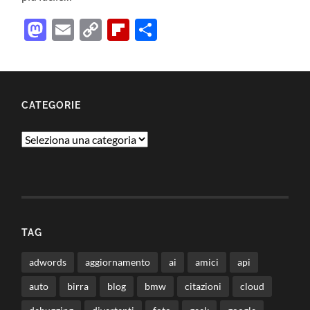
Mastodon
Email
Copy
Flipboard
Condividi
Link
CATEGORIE
Categorie
TAG
adwords
aggiornamento
ai
amici
api
auto
birra
blog
bmw
citazioni
cloud