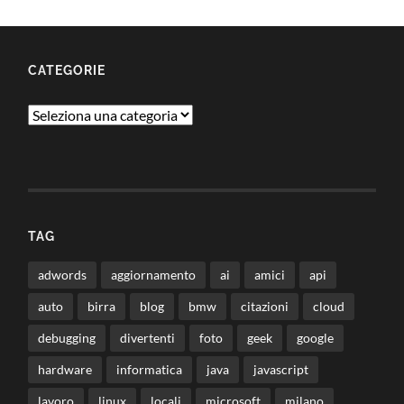
Link
CATEGORIE
Categorie
TAG
adwords
aggiornamento
ai
amici
api
auto
birra
blog
bmw
citazioni
cloud
debugging
divertenti
foto
geek
google
hardware
informatica
java
javascript
lavoro
linux
locali
microsoft
milano