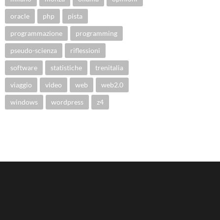
oracle
php
pista
programmazione
programming
pseudo-scienza
riflessioni
software
statistiche
trenitalia
viaggio
video
web
web2.0
windows
wordpress
z4