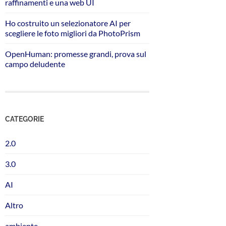
raffinamenti e una web UI
Ho costruito un selezionatore AI per
scegliere le foto migliori da PhotoPrism
OpenHuman: promesse grandi, prova sul
campo deludente
CATEGORIE
2.0
3.0
AI
Altro
ambiente