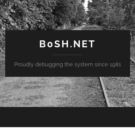
B0SH.NET
Proudly debugging the system since 1981