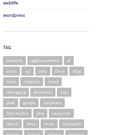
weblife
wordpress
TAG
adwords
aggiornamento
ai
amici
api
auto
birra
blog
bmw
citazioni
cloud
debugging
divertenti
foto
geek
google
hardware
informatica
java
javascript
lavoro
linux
locali
microsoft
milano
monza
ollama
opinioni