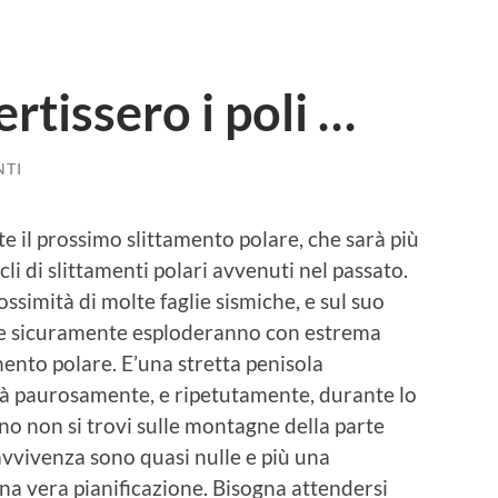
ertissero i poli …
NTI
nte il prossimo slittamento polare, che sarà più
cli di slittamenti polari avvenuti nel passato.
prossimità di molte faglie sismiche, e sul suo
che sicuramente esploderanno con estrema
mento polare. E’una stretta penisola
rà paurosamente, e ripetutamente, durante lo
o non si trovi sulle montagne della parte
ravvivenza sono quasi nulle e più una
una vera pianificazione. Bisogna attendersi