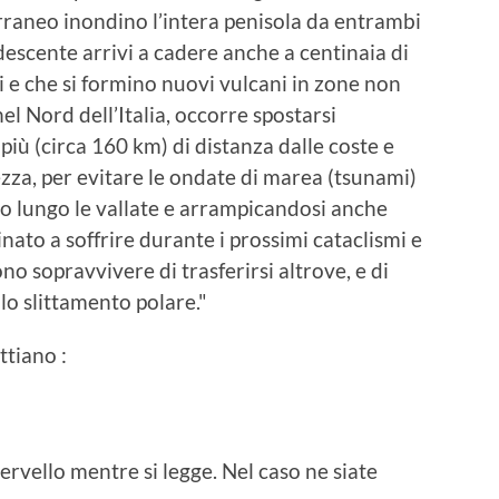
rraneo inondino l’intera penisola da entrambi
ndescente arrivi a cadere anche a centinaia di
i e che si formino nuovi vulcani in zone non
l Nord dell’Italia, occorre spostarsi
più (circa 160 km) di distanza dalle coste e
ezza, per evitare le ondate di marea (tsunami)
do lungo le vallate e arrampicandosi anche
tinato a soffrire durante i prossimi cataclismi e
o sopravvivere di trasferirsi altrove, e di
o slittamento polare."
ttiano :
 cervello mentre si legge. Nel caso ne siate