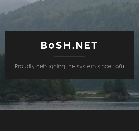
B0SH.NET
Proudly debugging the system since 1981