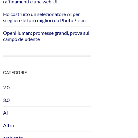
raffinamenti e una web UI
Ho costruito un selezionatore AI per
scegliere le foto migliori da PhotoPrism
OpenHuman: promesse grandi, prova sul
campo deludente
CATEGORIE
2.0
3.0
AI
Altro
ambiente