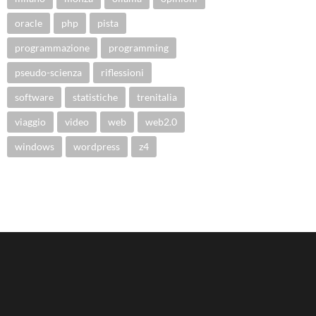
oracle
php
pista
programmazione
programming
pseudo-scienza
riflessioni
software
statistiche
trenitalia
viaggio
video
web
web2.0
windows
wordpress
z4