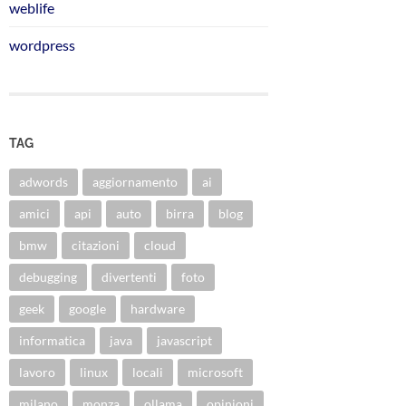
weblife
wordpress
TAG
adwords
aggiornamento
ai
amici
api
auto
birra
blog
bmw
citazioni
cloud
debugging
divertenti
foto
geek
google
hardware
informatica
java
javascript
lavoro
linux
locali
microsoft
milano
monza
ollama
opinioni