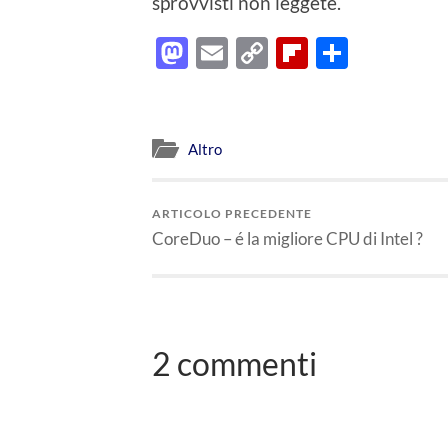
sprovvisti non leggete.
Mastodon
Email
Copy
Flipboard
Condiv
Link
Altro
ARTICOLO PRECEDENTE
CoreDuo – é la migliore CPU di Intel ?
2 commenti