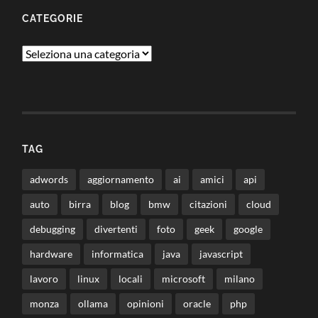
CATEGORIE
Categorie
TAG
adwords
aggiornamento
ai
amici
api
auto
birra
blog
bmw
citazioni
cloud
debugging
divertenti
foto
geek
google
hardware
informatica
java
javascript
lavoro
linux
locali
microsoft
milano
monza
ollama
opinioni
oracle
php