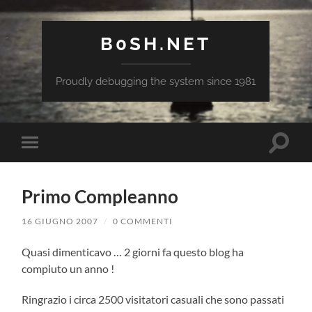
B0SH.NET
Proudly debugging the system since 1981
Attiva/
Attiva/disattiva
il
il
campo
menu
di
sui
ricerca
Primo Compleanno
dispositivi
mobili
16 GIUGNO 2007
/
0 COMMENTI
Quasi dimenticavo … 2 giorni fa questo blog ha
compiuto un anno !
Ringrazio i circa 2500 visitatori casuali che sono passati