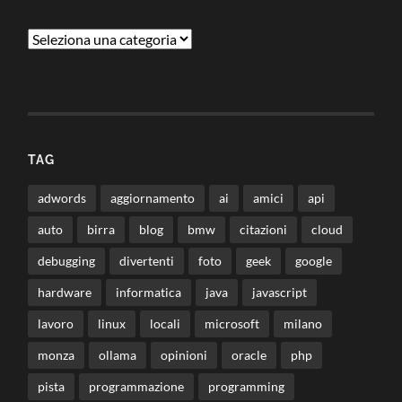
Categorie
TAG
adwords
aggiornamento
ai
amici
api
auto
birra
blog
bmw
citazioni
cloud
debugging
divertenti
foto
geek
google
hardware
informatica
java
javascript
lavoro
linux
locali
microsoft
milano
monza
ollama
opinioni
oracle
php
pista
programmazione
programming