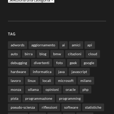
TAG
adwords
aggiornamento
ai
amici
api
auto
birra
blog
bmw
citazioni
cloud
debugging
divertenti
foto
geek
google
hardware
informatica
java
javascript
lavoro
linux
locali
microsoft
milano
monza
ollama
opinioni
oracle
php
pista
programmazione
programming
pseudo-scienza
riflessioni
software
statistiche