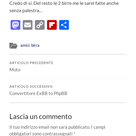
Credo di si. Del resto le 2 birre me le sarei fatte anche
senza palestra…
Mastodon
Email
Copy
Flipboard
Condividi
Link
amici
,
birra
ARTICOLO PRECEDENTE
Moto
ARTICOLO SUCCESSIVO
Convertitore ExBB to PhpBB
Lascia un commento
Il tuo indirizzo email non sarà pubblicato.
I campi
obbligatori sono contrassegnati
*