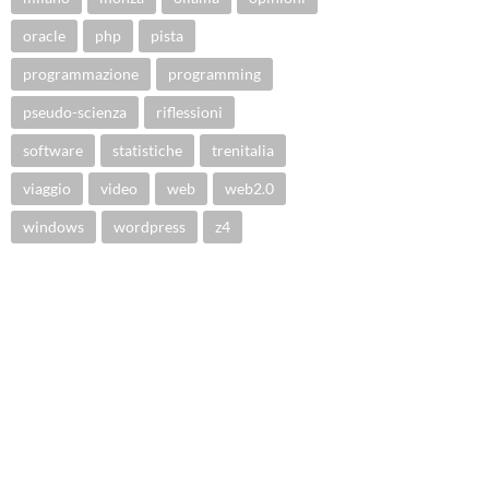
oracle
php
pista
programmazione
programming
pseudo-scienza
riflessioni
software
statistiche
trenitalia
viaggio
video
web
web2.0
windows
wordpress
z4