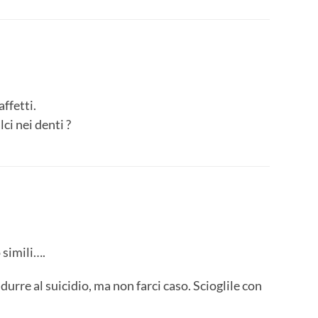
ffetti.
ci nei denti ?
 simili….
rre al suicidio, ma non farci caso. Scioglile con