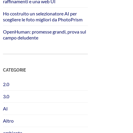
raffinamenti e una web UI
Ho costruito un selezionatore AI per
scegliere le foto migliori da PhotoPrism
OpenHuman: promesse grandi, prova sul
campo deludente
CATEGORIE
2.0
3.0
AI
Altro
ambiente