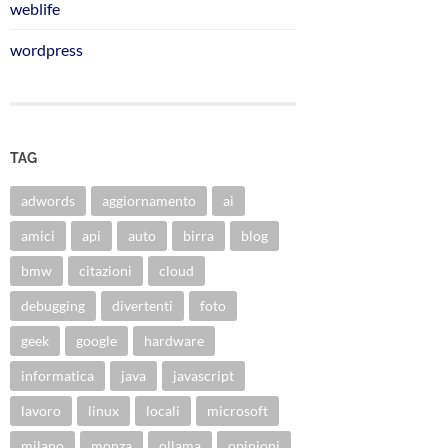
weblife
wordpress
TAG
adwords
aggiornamento
ai
amici
api
auto
birra
blog
bmw
citazioni
cloud
debugging
divertenti
foto
geek
google
hardware
informatica
java
javascript
lavoro
linux
locali
microsoft
milano
monza
ollama
opinioni