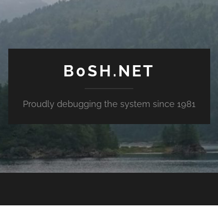
B0SH.NET
Proudly debugging the system since 1981