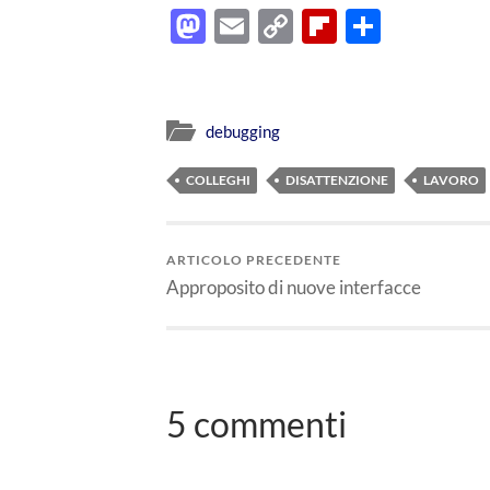
Mastodon
Email
Copy
Flipboard
Condiv
Link
debugging
COLLEGHI
DISATTENZIONE
LAVORO
ARTICOLO PRECEDENTE
Approposito di nuove interfacce
5 commenti