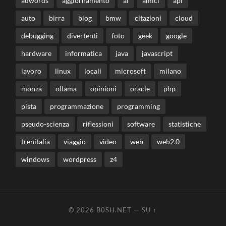
adwords
aggiornamento
ai
amici
api
auto
birra
blog
bmw
citazioni
cloud
debugging
divertenti
foto
geek
google
hardware
informatica
java
javascript
lavoro
linux
locali
microsoft
milano
monza
ollama
opinioni
oracle
php
pista
programmazione
programming
pseudo-scienza
riflessioni
software
statistiche
trenitalia
viaggio
video
web
web2.0
windows
wordpress
z4
© 2026
B0SH.NET
—
SU ↑