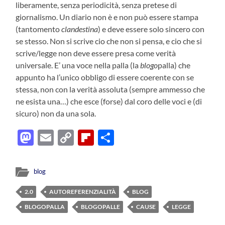
liberamente, senza periodicità, senza pretese di
giornalismo. Un diario non è e non può essere stampa
(tantomento
clandestina
) e deve essere solo sincero con
se stesso. Non si scrive cio che non si pensa, e cio che si
scrive/legge non deve essere presa come verità
universale. E’ una voce nella palla (la
blogo
palla) che
appunto ha l’unico obbligo di essere coerente con se
stessa, non con la verità assoluta (sempre ammesso che
ne esista una…) che esce (forse) dal coro delle voci e (di
sicuro) non da una sola.
Mastodon
Email
Copy
Flipboard
Condividi
Link
blog
2.0
AUTOREFERENZIALITÀ
BLOG
BLOGOPALLA
BLOGOPALLE
CAUSE
LEGGE