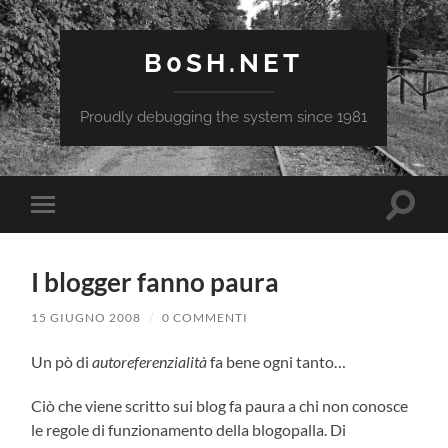
B0SH.NET
Proudly debugging the system since 1981
Attiva/
Attiva/disattiva
il
il
campo
menu
di
sui
ricerca
I blogger fanno paura
dispositivi
mobili
15 GIUGNO 2008
/
0 COMMENTI
Un pò di
autoreferenzialità
fa bene ogni tanto…
Ciò che viene scritto sui blog fa paura a chi non conosce
le regole di funzionamento della blogopalla. Di