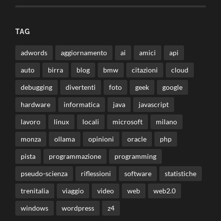
TAG
adwords
aggiornamento
ai
amici
api
auto
birra
blog
bmw
citazioni
cloud
debugging
divertenti
foto
geek
google
hardware
informatica
java
javascript
lavoro
linux
locali
microsoft
milano
monza
ollama
opinioni
oracle
php
pista
programmazione
programming
pseudo-scienza
riflessioni
software
statistiche
trenitalia
viaggio
video
web
web2.0
windows
wordpress
z4