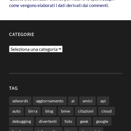
come vengono elaborati i dati derivati dai commenti
.
CATEGORIE
Categorie
TAG
adwords
aggiornamento
ai
amici
api
auto
birra
blog
bmw
citazioni
cloud
debugging
divertenti
foto
geek
google