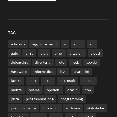
TAG
adwords
aggiornamento
ai
amici
api
auto
birra
blog
bmw
citazioni
cloud
debugging
divertenti
foto
geek
google
hardware
informatica
java
javascript
lavoro
linux
locali
microsoft
milano
monza
ollama
opinioni
oracle
php
pista
programmazione
programming
pseudo-scienza
riflessioni
software
statistiche