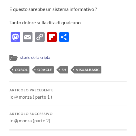
E questo sarebbe un sistema informativo ?
Tanto dolore sulla dita di qualcuno.
Mastodon
Email
Copy
Flipboard
Condividi
Link
storie della cripta
COBOL
ORACLE
SH
VISUALBASIC
ARTICOLO PRECEDENTE
Io @ monza ( parte 1 )
ARTICOLO SUCCESSIVO
Io @ monza (parte 2)