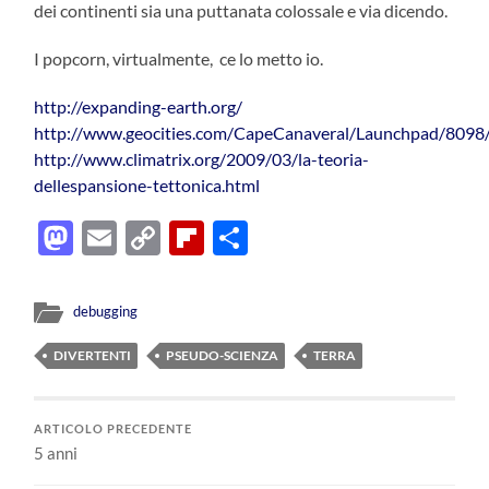
dei continenti sia una puttanata colossale e via dicendo.
I popcorn, virtualmente, ce lo metto io.
http://expanding-earth.org/
http://www.geocities.com/CapeCanaveral/Launchpad/809
http://www.climatrix.org/2009/03/la-teoria-
dellespansione-tettonica.html
Mastodon
Email
Copy
Flipboard
Condividi
Link
debugging
DIVERTENTI
PSEUDO-SCIENZA
TERRA
ARTICOLO PRECEDENTE
5 anni