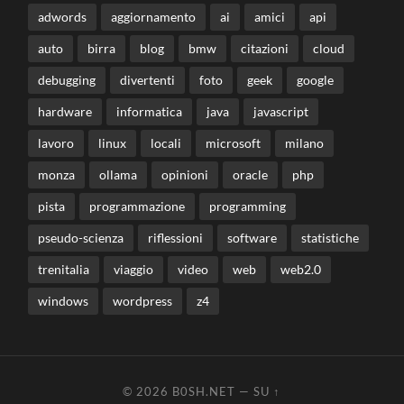
adwords
aggiornamento
ai
amici
api
auto
birra
blog
bmw
citazioni
cloud
debugging
divertenti
foto
geek
google
hardware
informatica
java
javascript
lavoro
linux
locali
microsoft
milano
monza
ollama
opinioni
oracle
php
pista
programmazione
programming
pseudo-scienza
riflessioni
software
statistiche
trenitalia
viaggio
video
web
web2.0
windows
wordpress
z4
© 2026
B0SH.NET
—
SU ↑