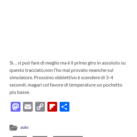
Si… si può fare di meglio ma è il primo giro in assoluto su
questo tracciato,non l’ho mai provato neanche sul
simulatore. Prossimo obbiettivo è scendere di 3-4
secondi, magari col favore di temperature un pochetto
piu basse.
Mastodon
Email
Copy
Flipboard
Condividi
Link
auto