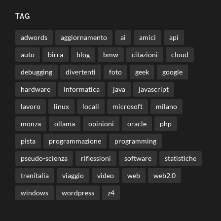
TAG
adwords
aggiornamento
ai
amici
api
auto
birra
blog
bmw
citazioni
cloud
debugging
divertenti
foto
geek
google
hardware
informatica
java
javascript
lavoro
linux
locali
microsoft
milano
monza
ollama
opinioni
oracle
php
pista
programmazione
programming
pseudo-scienza
riflessioni
software
statistiche
trenitalia
viaggio
video
web
web2.0
windows
wordpress
z4