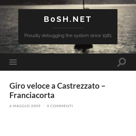
B0SH.NET
Proudly debugging the system since 1981
Attiva/
Attiva/disattiva
il
il
campo
menu
di
sui
ricerca
Giro veloce a Castrezzato –
dispositivi
mobili
Franciacorta
6 MAGGIO 2009
/
0 COMMENTI