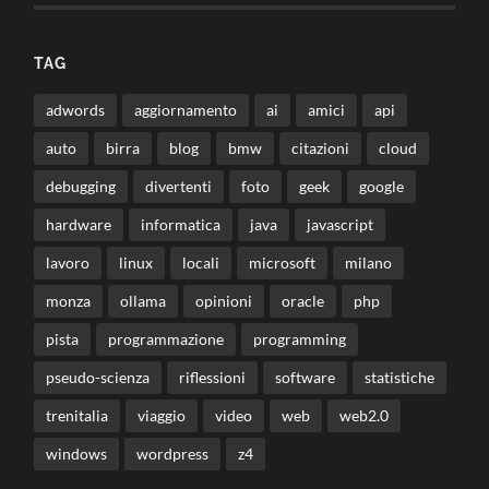
TAG
adwords
aggiornamento
ai
amici
api
auto
birra
blog
bmw
citazioni
cloud
debugging
divertenti
foto
geek
google
hardware
informatica
java
javascript
lavoro
linux
locali
microsoft
milano
monza
ollama
opinioni
oracle
php
pista
programmazione
programming
pseudo-scienza
riflessioni
software
statistiche
trenitalia
viaggio
video
web
web2.0
windows
wordpress
z4