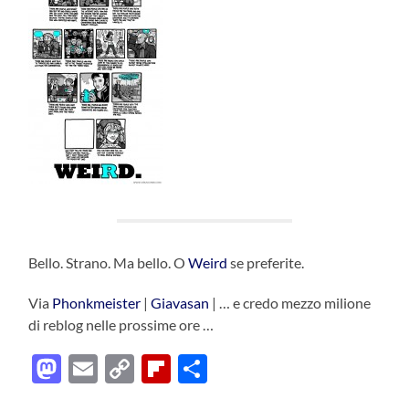
Bello. Strano. Ma bello. O
Weird
se preferite.
Via
Phonkmeister
|
Giavasan
| … e credo mezzo milione
di reblog nelle prossime ore …
Mastodon
Email
Copy
Flipboard
Condividi
Link