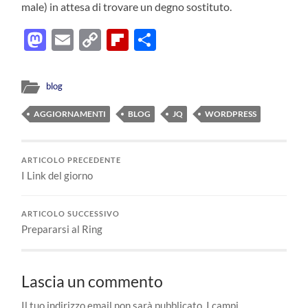
male) in attesa di trovare un degno sostituto.
Mastodon
Email
Copy
Flipboard
Condividi
Link
blog
AGGIORNAMENTI
BLOG
JQ
WORDPRESS
ARTICOLO PRECEDENTE
I Link del giorno
ARTICOLO SUCCESSIVO
Prepararsi al Ring
Lascia un commento
Il tuo indirizzo email non sarà pubblicato.
I campi