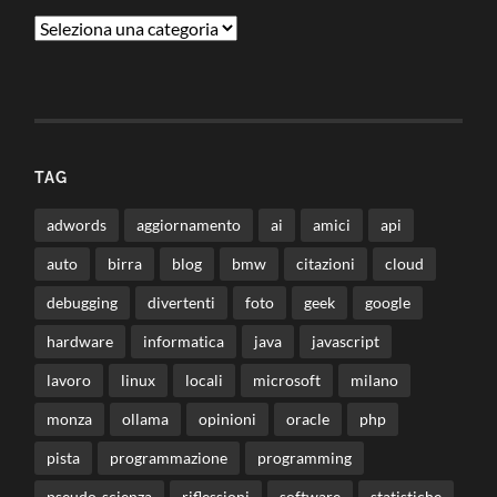
Categorie
TAG
adwords
aggiornamento
ai
amici
api
auto
birra
blog
bmw
citazioni
cloud
debugging
divertenti
foto
geek
google
hardware
informatica
java
javascript
lavoro
linux
locali
microsoft
milano
monza
ollama
opinioni
oracle
php
pista
programmazione
programming
pseudo-scienza
riflessioni
software
statistiche