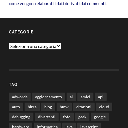
come vengono elaborati i dati derivati dai commenti
.
CATEGORIE
Categorie
TAG
adwords
aggiornamento
ai
amici
api
auto
birra
blog
bmw
citazioni
cloud
debugging
divertenti
foto
geek
google
hardware
informatica
java
javascript