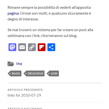
Rimane sempre la possibilità di vederli all’apposita
pagina
. Ormai son molti, e qualcuno sicuramente è
degno di interesse.
Se mai troverò un sistema per far creare un post alla
settimana con i link, ritorneranno sul blog.
Mastodon
Email
Copy
Flipboard
Condividi
Link
blog
BLOG
DELICIOUS
LINK
ARTICOLO PRECEDENTE
links for 2010-07-29
ARTICOLO SUCCESSIVO