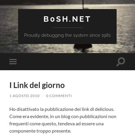
B0SH.NET
Proudly debugging the system since 1981
Attiva/
Attiva/disattiva
il
il
campo
menu
di
sui
ricerca
I Link del giorno
dispositivi
mobili
1 AGOSTO 2010
/
0 COMMENTI
Ho disattivato la pubblicazione dei link di delicious.
Come era evidente, in un blog con pubblicazioni non
frequenti come questo, tendeva ad essere una
componente troppo presente.