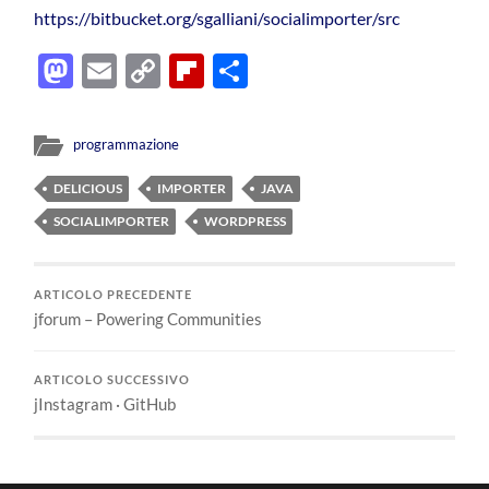
https://bitbucket.org/sgalliani/socialimporter/src
Mastodon
Email
Copy
Flipboard
Condividi
Link
programmazione
DELICIOUS
IMPORTER
JAVA
SOCIALIMPORTER
WORDPRESS
ARTICOLO PRECEDENTE
jforum – Powering Communities
ARTICOLO SUCCESSIVO
jInstagram · GitHub