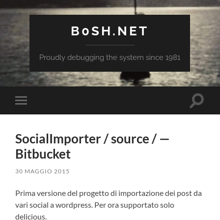
B0SH.NET
Proudly debugging the system since 1981
Attiva/
Attiva/disattiva
il
il
campo
menu
di
sui
ricerca
SocialImporter / source / —
dispositivi
mobili
Bitbucket
30 MAGGIO 2015
Prima versione del progetto di importazione dei post da
vari social a wordpress. Per ora supportato solo
delicious.