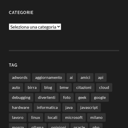
CATEGORIE
Categorie
TAG
adwords
aggiornamento
ai
amici
api
auto
birra
blog
bmw
citazioni
cloud
debugging
divertenti
foto
geek
google
hardware
informatica
java
javascript
lavoro
linux
locali
microsoft
milano
monza
ollama
opinioni
oracle
php