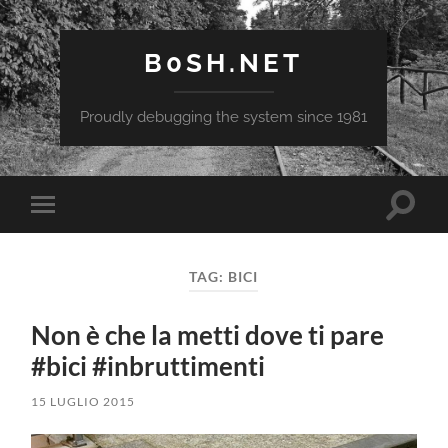
B0SH.NET
Proudly debugging the system since 1981
Attiva/
Attiva/disattiva
il
il
campo
menu
di
sui
ricerca
TAG:
BICI
dispositivi
mobili
Non è che la metti dove ti pare
#bici #inbruttimenti
15 LUGLIO 2015