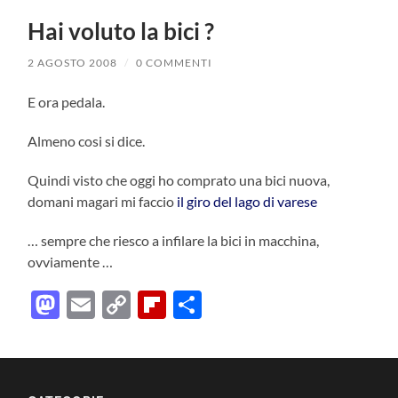
Hai voluto la bici ?
2 AGOSTO 2008
/
0 COMMENTI
E ora pedala.
Almeno cosi si dice.
Quindi visto che oggi ho comprato una bici nuova,
domani magari mi faccio
il giro
del lago di varese
… sempre che riesco a infilare la bici in macchina,
ovviamente …
Mastodon
Email
Copy
Flipboard
Condividi
Link