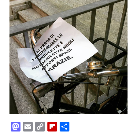
Mastodon
Email
Copy
Flipboard
Condividi
Link