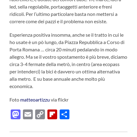
led, sella regolabile, portaoggetti anteriore e freni
ridicoli. Per l’ultimo particolare basta non mettersi a
correre come dei pazzi e il problema non esiste.
Esperienza positiva insomma, anche se il tratto in cui le
ho usate è un pò lungo, da Piazza Repubblica a Corso di
Porta Romana … circa 20 minuti pedalando in modo
allegro. Ma se il vostro spostamento è più breve, diciamo
circa 3-4 fermate della metrò, in centro (area ecopass
per intenderci) la bici è davvero un ottima alternativa
alla metro. E su base annuale anche molto più
economica.
Foto
matteoartizzu
via flickr
Mastodon
Email
Copy
Flipboard
Condividi
Link