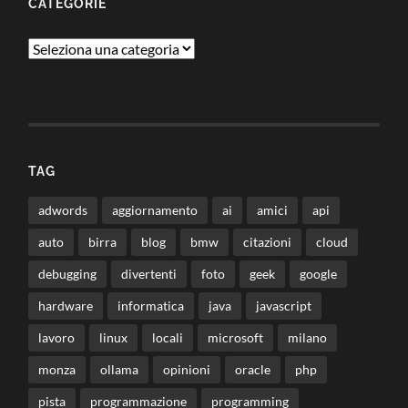
CATEGORIE
Categorie
TAG
adwords
aggiornamento
ai
amici
api
auto
birra
blog
bmw
citazioni
cloud
debugging
divertenti
foto
geek
google
hardware
informatica
java
javascript
lavoro
linux
locali
microsoft
milano
monza
ollama
opinioni
oracle
php
pista
programmazione
programming