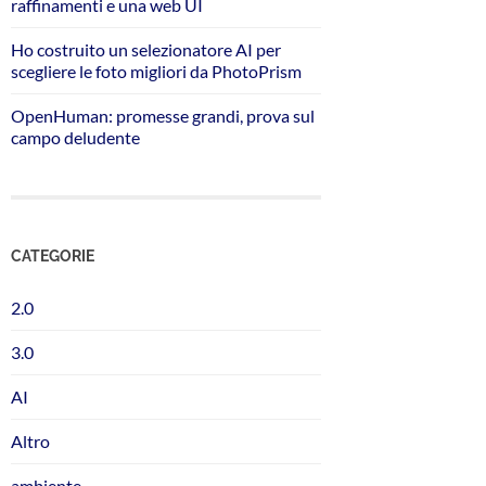
raffinamenti e una web UI
Ho costruito un selezionatore AI per
scegliere le foto migliori da PhotoPrism
OpenHuman: promesse grandi, prova sul
campo deludente
CATEGORIE
2.0
3.0
AI
Altro
ambiente