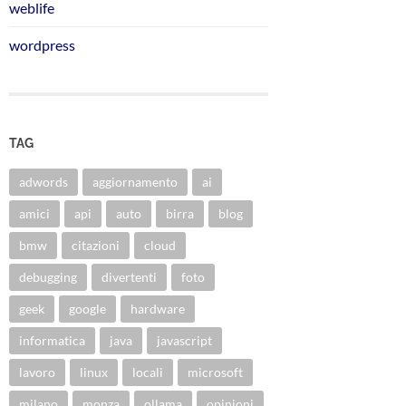
weblife
wordpress
TAG
adwords
aggiornamento
ai
amici
api
auto
birra
blog
bmw
citazioni
cloud
debugging
divertenti
foto
geek
google
hardware
informatica
java
javascript
lavoro
linux
locali
microsoft
milano
monza
ollama
opinioni