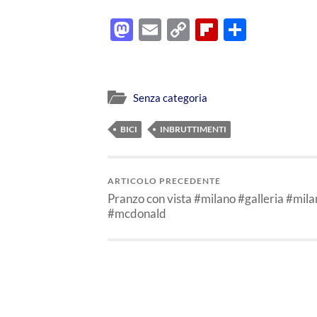
Mastodon
Email
Copy
Flipboard
Condiv
Link
Senza categoria
BICI
INBRUTTIMENTI
ARTICOLO PRECEDENTE
Pranzo con vista #milano #galleria #mila
#mcdonald