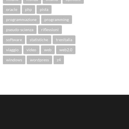
oracle
php
pista
programmazione
programming
pseudo-scienza
riflessioni
software
statistiche
trenitalia
viaggio
video
web
web2.0
windows
wordpress
z4