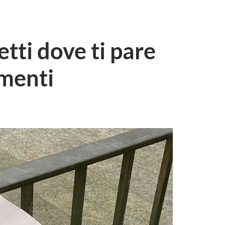
tti dove ti pare
imenti