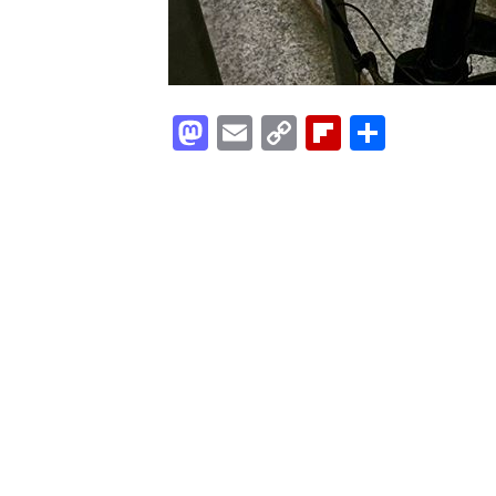
Mastodon
Email
Copy
Flipboard
Condiv
Link