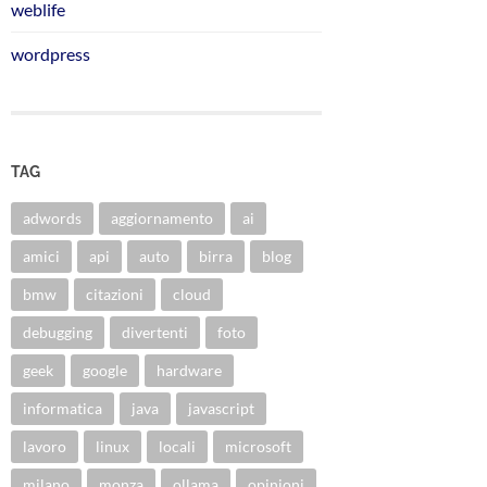
weblife
wordpress
TAG
adwords
aggiornamento
ai
amici
api
auto
birra
blog
bmw
citazioni
cloud
debugging
divertenti
foto
geek
google
hardware
informatica
java
javascript
lavoro
linux
locali
microsoft
milano
monza
ollama
opinioni