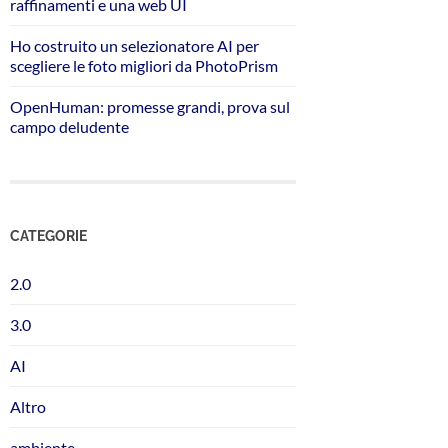
raffinamenti e una web UI
Ho costruito un selezionatore AI per
scegliere le foto migliori da PhotoPrism
OpenHuman: promesse grandi, prova sul
campo deludente
CATEGORIE
2.0
3.0
AI
Altro
ambiente