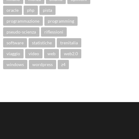
oracle
php
pista
programmazione
programming
pseudo-scienza
riflessioni
software
statistiche
trenitalia
viaggio
video
web
web2.0
windows
wordpress
z4