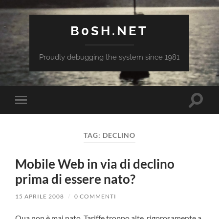
B0SH.NET
Proudly debugging the system since 1981
Attiva/
Attiva/disattiva
il
il
campo
menu
di
sui
ricerca
TAG:
DECLINO
dispositivi
mobili
Mobile Web in via di declino
prima di essere nato?
15 APRILE 2008
/
0 COMMENTI
Qua non è mai nato. Tariffe troppo alte, rigorosamente a