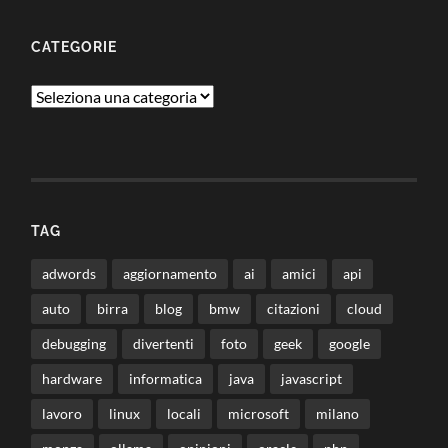
CATEGORIE
Categorie
TAG
adwords
aggiornamento
ai
amici
api
auto
birra
blog
bmw
citazioni
cloud
debugging
divertenti
foto
geek
google
hardware
informatica
java
javascript
lavoro
linux
locali
microsoft
milano