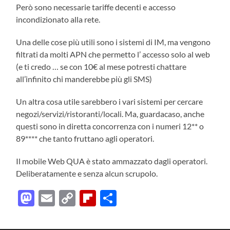
Però sono necessarie tariffe decenti e accesso
incondizionato alla rete.
Una delle cose più utili sono i sistemi di IM, ma vengono
filtrati da molti APN che permetto l’ accesso solo al web
(e ti credo … se con 10€ al mese potresti chattare
all’infinito chi manderebbe più gli SMS)
Un altra cosa utile sarebbero i vari sistemi per cercare
negozi/servizi/ristoranti/locali. Ma, guardacaso, anche
questi sono in diretta concorrenza con i numeri 12** o
89**** che tanto fruttano agli operatori.
Il mobile Web QUA è stato ammazzato dagli operatori.
Deliberatamente e senza alcun scrupolo.
Mastodon
Email
Copy
Flipboard
Condividi
Link