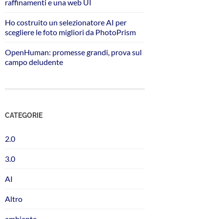
raffinamenti e una web UI
Ho costruito un selezionatore AI per
scegliere le foto migliori da PhotoPrism
OpenHuman: promesse grandi, prova sul
campo deludente
CATEGORIE
2.0
3.0
AI
Altro
ambiente