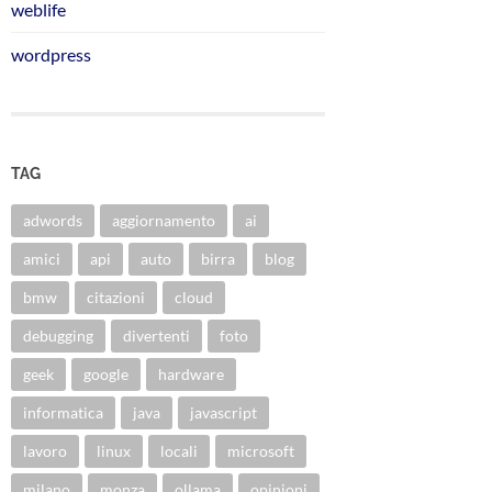
weblife
wordpress
TAG
adwords
aggiornamento
ai
amici
api
auto
birra
blog
bmw
citazioni
cloud
debugging
divertenti
foto
geek
google
hardware
informatica
java
javascript
lavoro
linux
locali
microsoft
milano
monza
ollama
opinioni