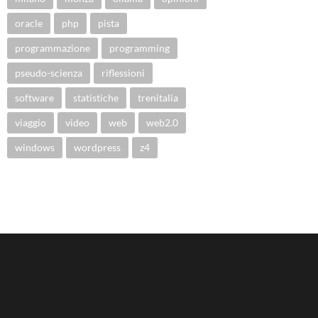
oracle
php
pista
programmazione
programming
pseudo-scienza
riflessioni
software
statistiche
trenitalia
viaggio
video
web
web2.0
windows
wordpress
z4