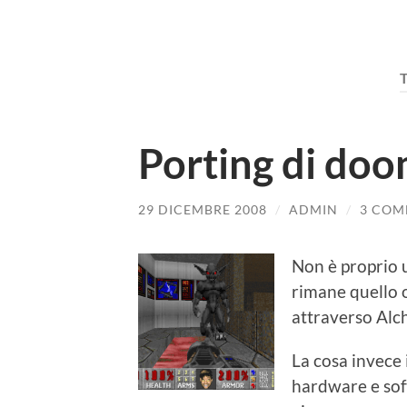
Porting di doo
29 DICEMBRE 2008
/
ADMIN
/
3 COM
Non è proprio u
rimane quello o
attraverso Alc
La cosa invece 
hardware e sof