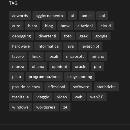
TAG
adwords
aggiornamento
ai
amici
api
auto
birra
blog
bmw
citazioni
cloud
debugging
divertenti
foto
geek
google
hardware
informatica
java
javascript
lavoro
linux
locali
microsoft
milano
monza
ollama
opinioni
oracle
php
pista
programmazione
programming
pseudo-scienza
riflessioni
software
statistiche
trenitalia
viaggio
video
web
web2.0
windows
wordpress
z4