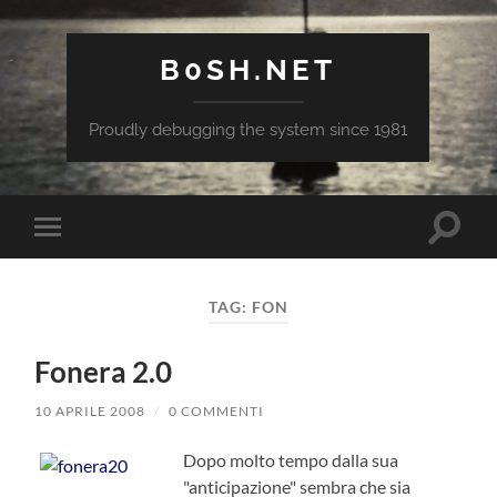
B0SH.NET
Proudly debugging the system since 1981
Attiva/
Attiva/disattiva
il
il
campo
menu
di
sui
ricerca
TAG:
FON
dispositivi
mobili
Fonera 2.0
10 APRILE 2008
/
0 COMMENTI
Dopo molto tempo dalla sua
"anticipazione" sembra che sia