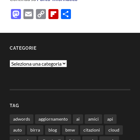
Mastodon
Email
Copy
Flipboard
Condividi
Link
CATEGORIE
Categorie
TAG
adwords
aggiornamento
ai
amici
api
auto
birra
blog
bmw
citazioni
cloud