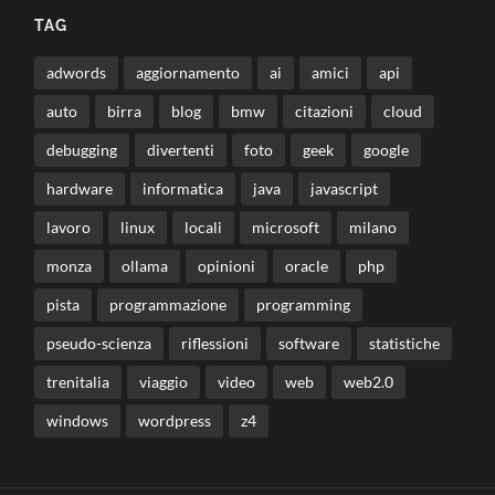
TAG
adwords
aggiornamento
ai
amici
api
auto
birra
blog
bmw
citazioni
cloud
debugging
divertenti
foto
geek
google
hardware
informatica
java
javascript
lavoro
linux
locali
microsoft
milano
monza
ollama
opinioni
oracle
php
pista
programmazione
programming
pseudo-scienza
riflessioni
software
statistiche
trenitalia
viaggio
video
web
web2.0
windows
wordpress
z4