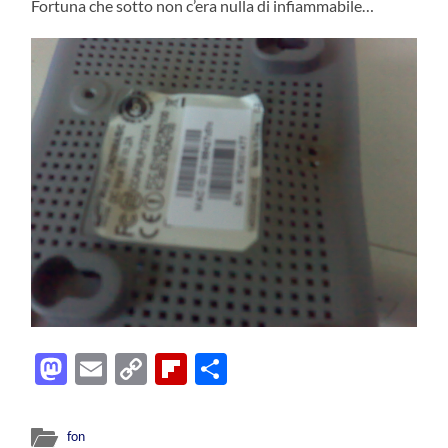
Fortuna che sotto non c’era nulla di infiammabile…
Mastodon
Email
Copy
Flipboard
Condividi
Link
fon