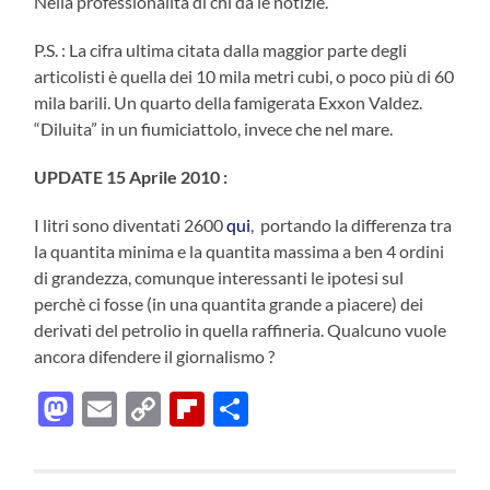
Nella professionalità di chi dà le notizie.
P.S. : La cifra ultima citata dalla maggior parte degli
articolisti è quella dei 10 mila metri cubi, o poco più di 60
mila barili. Un quarto della famigerata Exxon Valdez.
“Diluita” in un fiumiciattolo, invece che nel mare.
UPDATE 15 Aprile 2010 :
I litri sono diventati 2600
qui
, portando la differenza tra
la quantita minima e la quantita massima a ben 4 ordini
di grandezza, comunque interessanti le ipotesi sul
perchè ci fosse (in una quantita grande a piacere) dei
derivati del petrolio in quella raffineria. Qualcuno vuole
ancora difendere il giornalismo ?
Mastodon
Email
Copy
Flipboard
Condividi
Link