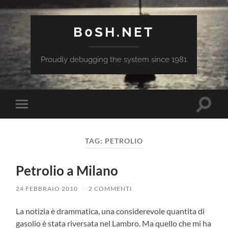
B0SH.NET
Proudly debugging the system since 1981
Attiva/
Attiva/disattiva
il
il
campo
menu
di
sui
ricerca
TAG:
PETROLIO
dispositivi
mobili
Petrolio a Milano
24 FEBBRAIO 2010
/
2 COMMENTI
La notizia è drammatica, una considerevole quantita di
gasolio è stata riversata nel Lambro. Ma quello che mi ha