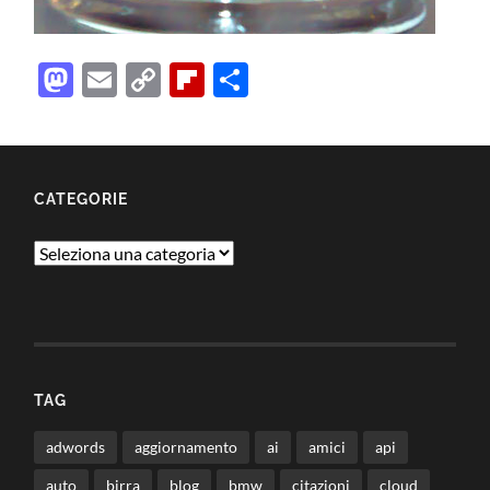
Mastodon
Email
Copy
Flipboard
Condividi
Link
CATEGORIE
Categorie
TAG
adwords
aggiornamento
ai
amici
api
auto
birra
blog
bmw
citazioni
cloud