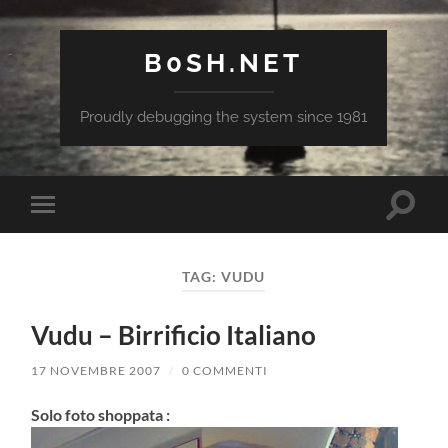
B0SH.NET
Proudly debugging the system since 1981
Attiva/
Attiva/disattiva
il
il
campo
menu
di
sui
ricerca
TAG:
VUDU
dispositivi
mobili
Vudu – Birrificio Italiano
17 NOVEMBRE 2007
/
0 COMMENTI
Solo foto shoppata :