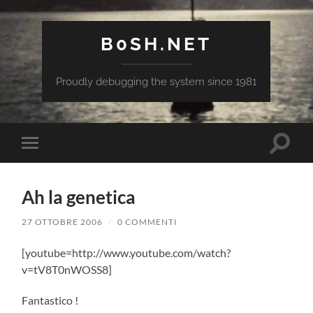
B0SH.NET
Proudly debugging the system since 1981
Attiva/
Attiva/disattiva
il
il
campo
menu
di
sui
ricerca
Ah la genetica
dispositivi
mobili
27 OTTOBRE 2006
/
0 COMMENTI
[youtube=http://www.youtube.com/watch?
v=tV8T0nWOSS8]
Fantastico !