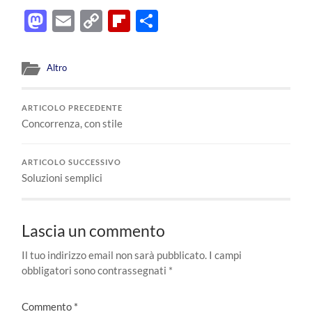
Mastodon
Email
Copy
Flipboard
Condividi
Link
Altro
ARTICOLO PRECEDENTE
Concorrenza, con stile
ARTICOLO SUCCESSIVO
Soluzioni semplici
Lascia un commento
Il tuo indirizzo email non sarà pubblicato.
I campi
obbligatori sono contrassegnati
*
Commento
*