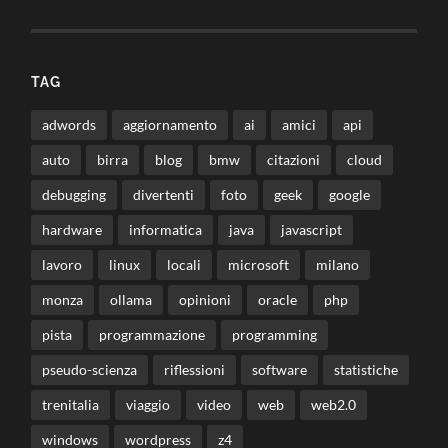
TAG
adwords
aggiornamento
ai
amici
api
auto
birra
blog
bmw
citazioni
cloud
debugging
divertenti
foto
geek
google
hardware
informatica
java
javascript
lavoro
linux
locali
microsoft
milano
monza
ollama
opinioni
oracle
php
pista
programmazione
programming
pseudo-scienza
riflessioni
software
statistiche
trenitalia
viaggio
video
web
web2.0
windows
wordpress
z4